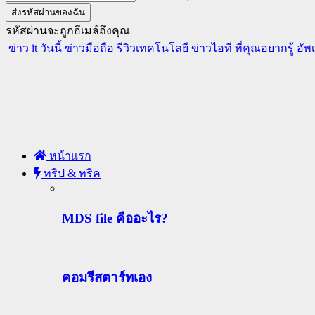
รหัสผ่านจะถูกอีเมล์ถึงคุณ
ข่าว it วันนี้ ข่าวมือถือ รีวิวเทคโนโลยี ข่าวไอที ที่คุณอยากรู้ อั
หน้าแรก
ทริป & ทริค
MDS file คืออะไร?
คอมรีสตาร์ทเอง