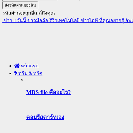
รหัสผ่านจะถูกอีเมล์ถึงคุณ
ข่าว it วันนี้ ข่าวมือถือ รีวิวเทคโนโลยี ข่าวไอที ที่คุณอยากรู้ อั
หน้าแรก
ทริป & ทริค
MDS file คืออะไร?
คอมรีสตาร์ทเอง