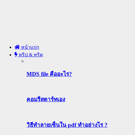
หน้าแรก
ทริป & ทริค
MDS file คืออะไร?
คอมรีสตาร์ทเอง
วิธีทําลายเซ็นใน pdf ทำอย่างไร ?