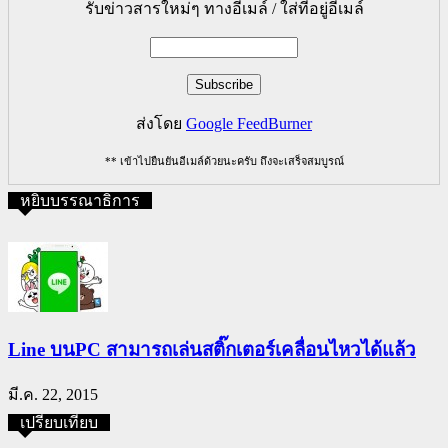
รับข่าวสารใหม่ๆ ทางอีเมล์ / ใส่ที่อยู่อีเมล์
ส่งโดย
Google FeedBurner
** เข้าไปยืนยันอีเมล์ด้วยนะครับ ถึงจะเสร็จสมบูรณ์
หยิบบรรณาธิการ
Line บนPC สามารถเล่นสติ๊กเตอร์เคลื่อนไหวได้แล้ว
มี.ค. 22, 2015
เปรียบเทียบ