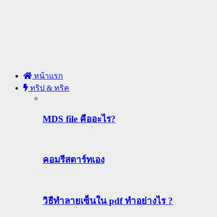
หน้าแรก
ทริป & ทริค
MDS file คืออะไร?
คอมรีสตาร์ทเอง
วิธีทําลายเซ็นใน pdf ทำอย่างไร ?