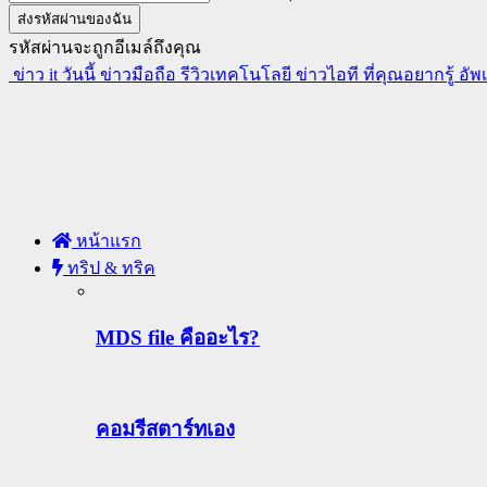
รหัสผ่านจะถูกอีเมล์ถึงคุณ
ข่าว it วันนี้ ข่าวมือถือ รีวิวเทคโนโลยี ข่าวไอที ที่คุณอยากรู้ อั
หน้าแรก
ทริป & ทริค
MDS file คืออะไร?
คอมรีสตาร์ทเอง