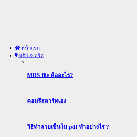
หน้าแรก
ทริป & ทริค
MDS file คืออะไร?
คอมรีสตาร์ทเอง
วิธีทําลายเซ็นใน pdf ทำอย่างไร ?