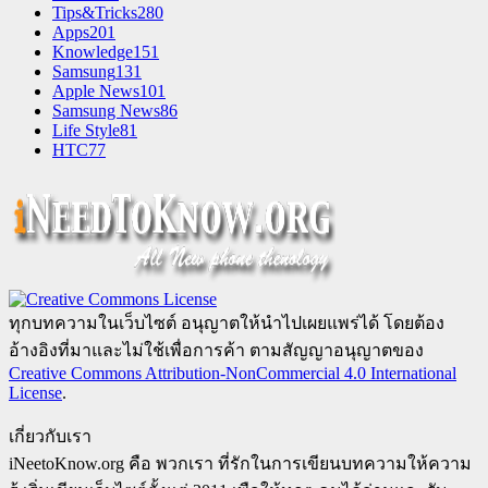
Tips&Tricks
280
Apps
201
Knowledge
151
Samsung
131
Apple News
101
Samsung News
86
Life Style
81
HTC
77
ทุกบทความในเว็บไซต์ อนุญาตให้นำไปเผยแพร่ได้ โดยต้อง
อ้างอิงที่มาและไม่ใช้เพื่อการค้า ตามสัญญาอนุญาตของ
Creative Commons Attribution-NonCommercial 4.0 International
License
.
เกี่ยวกับเรา
iNeetoKnow.org คือ พวกเรา ที่รักในการเขียนบทความให้ความ