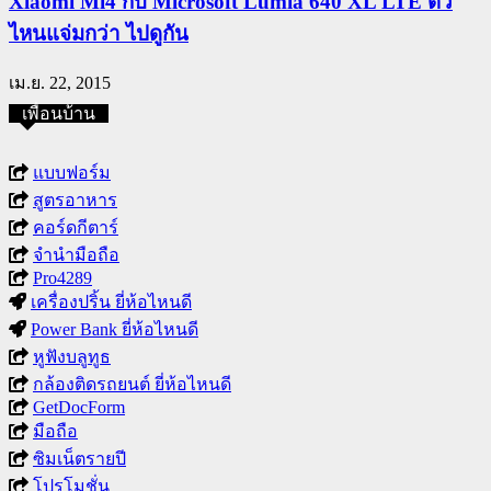
Xiaomi Mi4 กับ Microsoft Lumia 640 XL LTE ตัว
ไหนแจ่มกว่า ไปดูกัน
เม.ย. 22, 2015
เพื่อนบ้าน
แบบฟอร์ม
สูตรอาหาร
คอร์ดกีตาร์
จำนำมือถือ
Pro4289
เครื่องปริ้น ยี่ห้อไหนดี
Power Bank ยี่ห้อไหนดี
หูฟังบลูทูธ
กล้องติดรถยนต์ ยี่ห้อไหนดี
GetDocForm
มือถือ
ซิมเน็ตรายปี
โปรโมชั่น