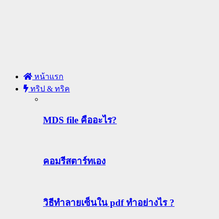
หน้าแรก
ทริป & ทริค
MDS file คืออะไร?
คอมรีสตาร์ทเอง
วิธีทําลายเซ็นใน pdf ทำอย่างไร ?