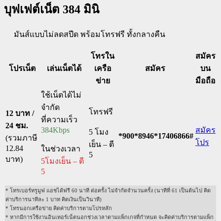
บุฟเฟต์เน็ต 384 มินิ
มันส์แบบไม่ลดสปีด พร้อมโทรฟรี ทั้งกลางคืน
โทรใน
สมัคร
โปรเน็ต
เล่นเน็ตได้
เครือ
สมัคร
บน
ข่าย
มือถือ
ใช้เน็ตได้ไม่
จำกัด
โทรฟรี
12 บาท /
ที่ความเร็ว
24 ชม.
384Kbps
สมัคร
5 โมง
*900*8946*17406866#
(รวมภาษี
โปร
เย็น – ตี
12.84
ในช่วงเวลา
5
บาท)
5โมงเย็น – ตี
5
* โทรเบอร์ทรูมูฟ แอชได้ฟรี 60 นาที ต่อครั้ง ไม่จำกัดจำนวนครั้ง (นาทีที่ 61 เป็นต้นไป คิด
ค่าบริการนาทีละ 1 บาท คิดเงินเป็นวินาที)
* โทรนอกเครือข่าย คิดค่าบริการตามโปรหลัก
* หากมีการใช้งานอินเทอร์เน็ตนอกช่วงเวลาตามแพ็กเกจที่กำหนด จะคิดค่าบริการตามแพ็ก