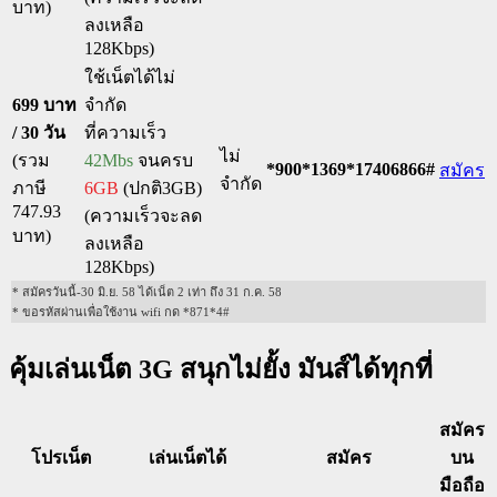
บาท)
ลงเหลือ
128Kbps)
ใช้เน็ตได้ไม่
699 บาท
จำกัด
/ 30 วัน
ที่ความเร็ว
ไม่
(รวม
42Mbs
จนครบ
*900*1369*17406866#
สมัคร
จำกัด
ภาษี
6GB
(ปกติ3GB)
747.93
(ความเร็วจะลด
บาท)
ลงเหลือ
128Kbps)
* สมัครวันนี้-30 มิ.ย. 58 ได้เน็ต 2 เท่า ถึง 31 ก.ค. 58
* ขอรหัสผ่านเพื่อใช้งาน wifi กด *871*4#
คุ้มเล่นเน็ต 3G สนุกไม่ยั้ง มันส์ได้ทุกที่
สมัคร
โปรเน็ต
เล่นเน็ตได้
สมัคร
บน
มือถือ