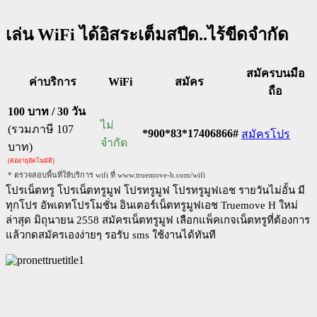
เล่น WiFi ได้อิสระเต็มสปีด..ไร้ขีดจำกัด
สมัครบนมือ
ค่าบริการ
WiFi
สมัคร
ถือ
100 บาท / 30 วัน
ไม่
(รวมภาษี 107
*900*83*17406866#
สมัครโปร
จำกัด
บาท)
(ต่ออายุอัตโนมัติ)
* ตรวจสอบพื้นที่ให้บริการ wifi ที่ www.truemove-h.com/wifi
โปรเน็ตทรู โปรเน็ตทรูมูฟ โปรทรูมูฟ โปรทรูมูฟเอช รายวันไม่อั้น มี
ทุกโปร อัพเดทโปรโมชั่น อินเตอร์เน็ตทรูมูฟเอช Truemove H ใหม่
ล่าสุด มิถุนายน 2558 สมัครเน็ตทรูมูฟ เลือกแพ็คเกจเน็ตทรูที่ต้องการ
แล้วกดสมัครเองง่ายๆ รอรับ sms ใช้งานได้ทันที