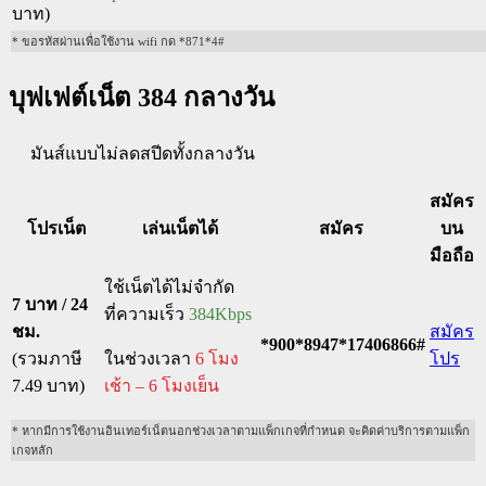
บาท)
* ขอรหัสผ่านเพื่อใช้งาน wifi กด *871*4#
บุฟเฟต์เน็ต 384 กลางวัน
มันส์แบบไม่ลดสปีดทั้งกลางวัน
สมัคร
โปรเน็ต
เล่นเน็ตได้
สมัคร
บน
มือถือ
ใช้เน็ตได้ไม่จำกัด
7 บาท / 24
ที่ความเร็ว
384Kbps
ชม.
สมัคร
*900*8947*17406866#
(รวมภาษี
ในช่วงเวลา
6 โมง
โปร
7.49 บาท)
เช้า – 6 โมงเย็น
* หากมีการใช้งานอินเทอร์เน็ตนอกช่วงเวลาตามแพ็กเกจที่กำหนด จะคิดค่าบริการตามแพ็ก
เกจหลัก