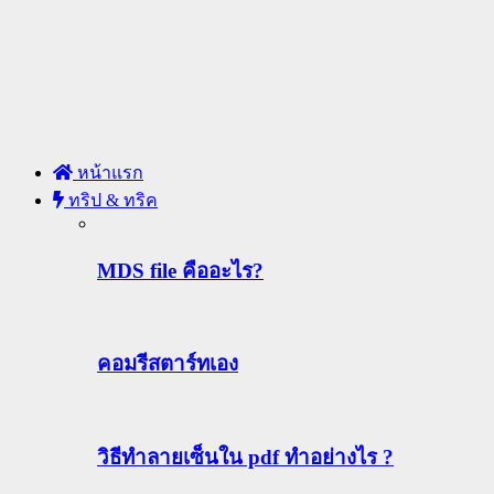
หน้าแรก
ทริป & ทริค
MDS file คืออะไร?
คอมรีสตาร์ทเอง
วิธีทําลายเซ็นใน pdf ทำอย่างไร ?