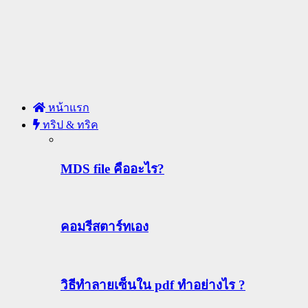
หน้าแรก
ทริป & ทริค
MDS file คืออะไร?
คอมรีสตาร์ทเอง
วิธีทําลายเซ็นใน pdf ทำอย่างไร ?