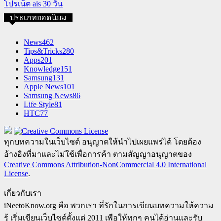
โปรเน็ต ais 30 วัน
ประเภทยอดนิยม
News
462
Tips&Tricks
280
Apps
201
Knowledge
151
Samsung
131
Apple News
101
Samsung News
86
Life Style
81
HTC
77
ทุกบทความในเว็บไซต์ อนุญาตให้นำไปเผยแพร่ได้ โดยต้อง
อ้างอิงที่มาและไม่ใช้เพื่อการค้า ตามสัญญาอนุญาตของ
Creative Commons Attribution-NonCommercial 4.0 International
License
.
เกี่ยวกับเรา
iNeetoKnow.org คือ พวกเรา ที่รักในการเขียนบทความให้ความ
รู้ เริ่มเขียนเว็บไซต์ตั้งแต่ 2011 เพือให้ทุกๆ คนได้อ่านและรับ