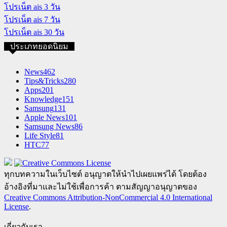
โปรเน็ต ais 3 วัน
โปรเน็ต ais 7 วัน
โปรเน็ต ais 30 วัน
ประเภทยอดนิยม
News
462
Tips&Tricks
280
Apps
201
Knowledge
151
Samsung
131
Apple News
101
Samsung News
86
Life Style
81
HTC
77
ทุกบทความในเว็บไซต์ อนุญาตให้นำไปเผยแพร่ได้ โดยต้อง
อ้างอิงที่มาและไม่ใช้เพื่อการค้า ตามสัญญาอนุญาตของ
Creative Commons Attribution-NonCommercial 4.0 International
License
.
เกี่ยวกับเรา