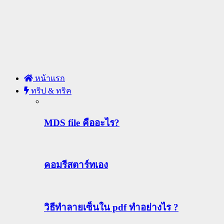
หน้าแรก
ทริป & ทริค
MDS file คืออะไร?
คอมรีสตาร์ทเอง
วิธีทําลายเซ็นใน pdf ทำอย่างไร ?