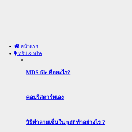
หน้าแรก
ทริป & ทริค
MDS file คืออะไร?
คอมรีสตาร์ทเอง
วิธีทําลายเซ็นใน pdf ทำอย่างไร ?