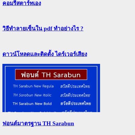
คอมรีสตาร์ทเอง
วิธีทําลายเซ็นใน pdf ทำอย่างไร ?
ดาวน์โหลดและติดตั้ง ไดร์เวอร์เสียง
ฟอนต์มาตรฐาน TH Sarabun