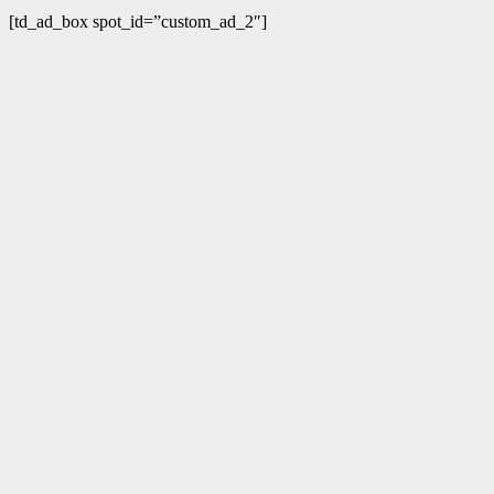
[td_ad_box spot_id=”custom_ad_2″]