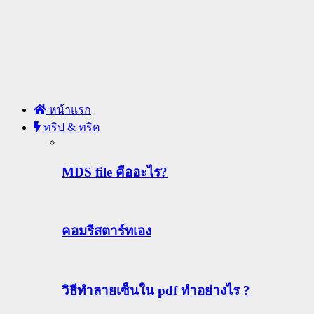
หน้าแรก
ทริป & ทริค
MDS file คืออะไร?
คอมรีสตาร์ทเอง
วิธีทําลายเซ็นใน pdf ทำอย่างไร ?