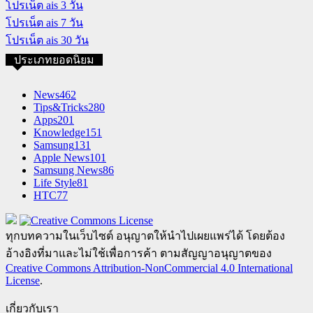
โปรเน็ต ais 3 วัน
โปรเน็ต ais 7 วัน
โปรเน็ต ais 30 วัน
ประเภทยอดนิยม
News
462
Tips&Tricks
280
Apps
201
Knowledge
151
Samsung
131
Apple News
101
Samsung News
86
Life Style
81
HTC
77
ทุกบทความในเว็บไซต์ อนุญาตให้นำไปเผยแพร่ได้ โดยต้อง
อ้างอิงที่มาและไม่ใช้เพื่อการค้า ตามสัญญาอนุญาตของ
Creative Commons Attribution-NonCommercial 4.0 International
License
.
เกี่ยวกับเรา