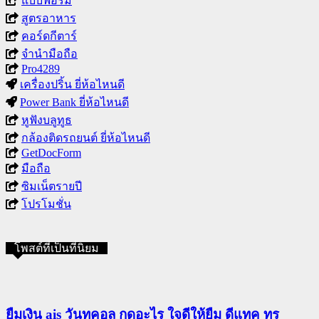
แบบฟอร์ม
สูตรอาหาร
คอร์ดกีตาร์
จำนำมือถือ
Pro4289
เครื่องปริ้น ยี่ห้อไหนดี
Power Bank ยี่ห้อไหนดี
หูฟังบลูทูธ
กล้องติดรถยนต์ ยี่ห้อไหนดี
GetDocForm
มือถือ
ซิมเน็ตรายปี
โปรโมชั่น
โพสต์ที่เป็นที่นิยม
ยืมเงิน ais วันทูคอล กดอะไร ใจดีให้ยืม ดีแทค ทรู