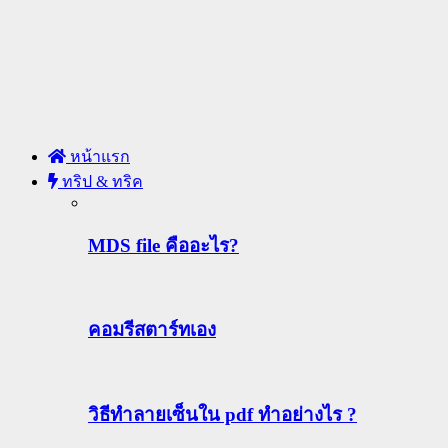
หน้าแรก
ทริป & ทริค
MDS file คืออะไร?
คอมรีสตาร์ทเอง
วิธีทําลายเซ็นใน pdf ทำอย่างไร ?