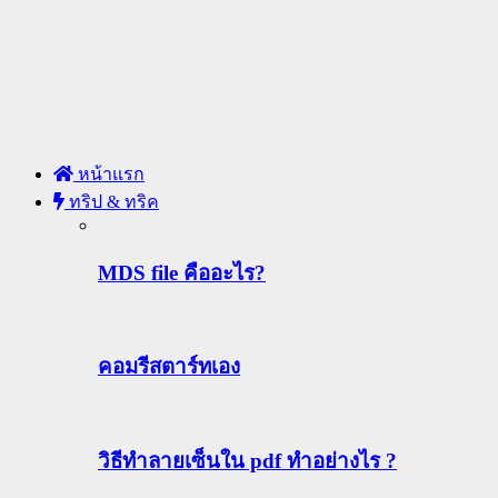
หน้าแรก
ทริป & ทริค
MDS file คืออะไร?
คอมรีสตาร์ทเอง
วิธีทําลายเซ็นใน pdf ทำอย่างไร ?