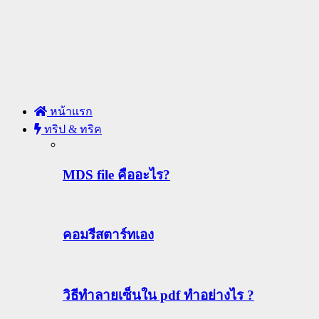
หน้าแรก
ทริป & ทริค
MDS file คืออะไร?
คอมรีสตาร์ทเอง
วิธีทําลายเซ็นใน pdf ทำอย่างไร ?