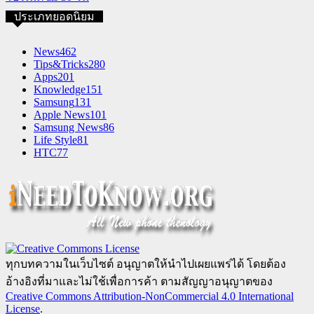
ประเภทยอดนิยม
News
462
Tips&Tricks
280
Apps
201
Knowledge
151
Samsung
131
Apple News
101
Samsung News
86
Life Style
81
HTC
77
ทุกบทความในเว็บไซต์ อนุญาตให้นำไปเผยแพร่ได้ โดยต้อง
อ้างอิงที่มาและไม่ใช้เพื่อการค้า ตามสัญญาอนุญาตของ
Creative Commons Attribution-NonCommercial 4.0 International
License
.