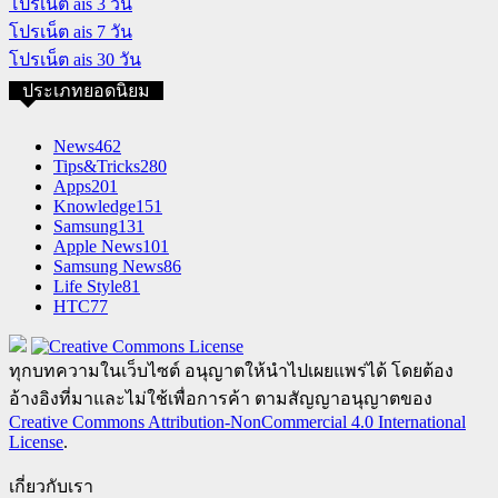
โปรเน็ต ais 3 วัน
โปรเน็ต ais 7 วัน
โปรเน็ต ais 30 วัน
ประเภทยอดนิยม
News
462
Tips&Tricks
280
Apps
201
Knowledge
151
Samsung
131
Apple News
101
Samsung News
86
Life Style
81
HTC
77
ทุกบทความในเว็บไซต์ อนุญาตให้นำไปเผยแพร่ได้ โดยต้อง
อ้างอิงที่มาและไม่ใช้เพื่อการค้า ตามสัญญาอนุญาตของ
Creative Commons Attribution-NonCommercial 4.0 International
License
.
เกี่ยวกับเรา