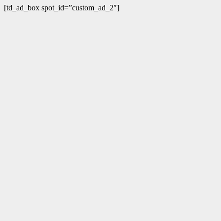
[td_ad_box spot_id=”custom_ad_2″]