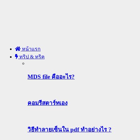
หน้าแรก
ทริป & ทริค
MDS file คืออะไร?
คอมรีสตาร์ทเอง
วิธีทําลายเซ็นใน pdf ทำอย่างไร ?