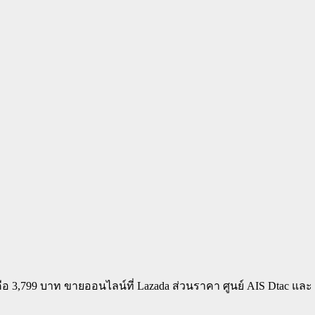
ด คือ 3,799 บาท ขายออนไลน์ที่ Lazada ส่วนราคา ศูนย์ AIS Dtac แล