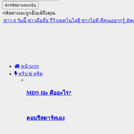
รหัสผ่านจะถูกอีเมล์ถึงคุณ
ข่าว it วันนี้ ข่าวมือถือ รีวิวเทคโนโลยี ข่าวไอที ที่คุณอยากรู้ อั
หน้าแรก
ทริป & ทริค
MDS file คืออะไร?
คอมรีสตาร์ทเอง