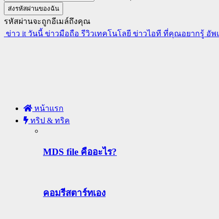
รหัสผ่านจะถูกอีเมล์ถึงคุณ
ข่าว it วันนี้ ข่าวมือถือ รีวิวเทคโนโลยี ข่าวไอที ที่คุณอยากรู้ อั
หน้าแรก
ทริป & ทริค
MDS file คืออะไร?
คอมรีสตาร์ทเอง