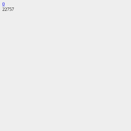
0
22757
Facebook
Twitter
Pinterest
WhatsApp