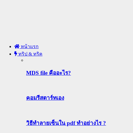
หน้าแรก
ทริป & ทริค
MDS file คืออะไร?
คอมรีสตาร์ทเอง
วิธีทําลายเซ็นใน pdf ทำอย่างไร ?