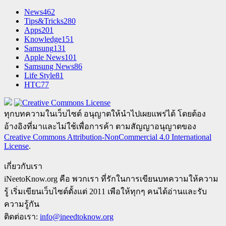
News
462
Tips&Tricks
280
Apps
201
Knowledge
151
Samsung
131
Apple News
101
Samsung News
86
Life Style
81
HTC
77
ทุกบทความในเว็บไซต์ อนุญาตให้นำไปเผยแพร่ได้ โดยต้อง
อ้างอิงที่มาและไม่ใช้เพื่อการค้า ตามสัญญาอนุญาตของ
Creative Commons Attribution-NonCommercial 4.0 International
License
.
เกี่ยวกับเรา
iNeetoKnow.org คือ พวกเรา ที่รักในการเขียนบทความให้ความ
รู้ เริ่มเขียนเว็บไซต์ตั้งแต่ 2011 เพือให้ทุกๆ คนได้อ่านและรับ
ความรู้กัน
ติดต่อเรา:
info@ineedtoknow.org