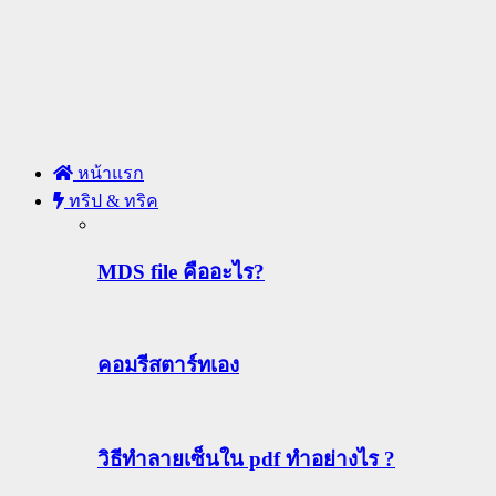
หน้าแรก
ทริป & ทริค
MDS file คืออะไร?
คอมรีสตาร์ทเอง
วิธีทําลายเซ็นใน pdf ทำอย่างไร ?