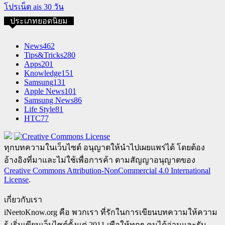
โปรเน็ต ais 30 วัน
ประเภทยอดนิยม
News
462
Tips&Tricks
280
Apps
201
Knowledge
151
Samsung
131
Apple News
101
Samsung News
86
Life Style
81
HTC
77
ทุกบทความในเว็บไซต์ อนุญาตให้นำไปเผยแพร่ได้ โดยต้อง
อ้างอิงที่มาและไม่ใช้เพื่อการค้า ตามสัญญาอนุญาตของ
Creative Commons Attribution-NonCommercial 4.0 International
License
.
เกี่ยวกับเรา
iNeetoKnow.org คือ พวกเรา ที่รักในการเขียนบทความให้ความ
รู้ เริ่มเขียนเว็บไซต์ตั้งแต่ 2011 เพือให้ทุกๆ คนได้อ่านและรับ