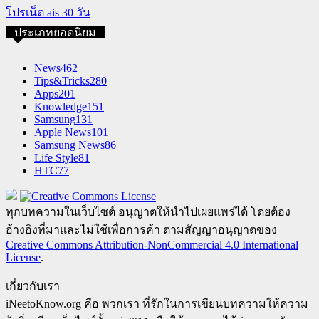
โปรเน็ต ais 30 วัน
ประเภทยอดนิยม
News
462
Tips&Tricks
280
Apps
201
Knowledge
151
Samsung
131
Apple News
101
Samsung News
86
Life Style
81
HTC
77
ทุกบทความในเว็บไซต์ อนุญาตให้นำไปเผยแพร่ได้ โดยต้อง
อ้างอิงที่มาและไม่ใช้เพื่อการค้า ตามสัญญาอนุญาตของ
Creative Commons Attribution-NonCommercial 4.0 International
License
.
เกี่ยวกับเรา
iNeetoKnow.org คือ พวกเรา ที่รักในการเขียนบทความให้ความ