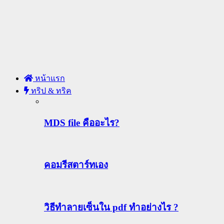
หน้าแรก
ทริป & ทริค
MDS file คืออะไร?
คอมรีสตาร์ทเอง
วิธีทําลายเซ็นใน pdf ทำอย่างไร ?