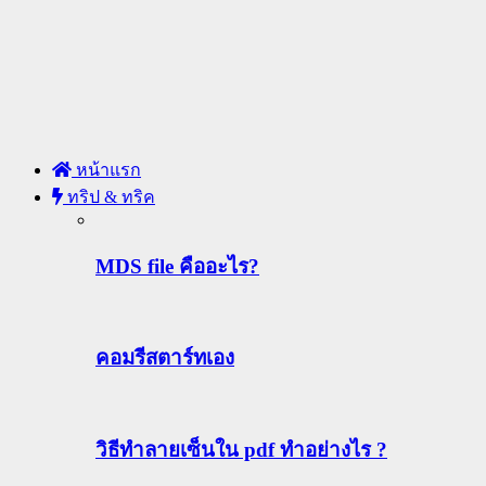
หน้าแรก
ทริป & ทริค
MDS file คืออะไร?
คอมรีสตาร์ทเอง
วิธีทําลายเซ็นใน pdf ทำอย่างไร ?