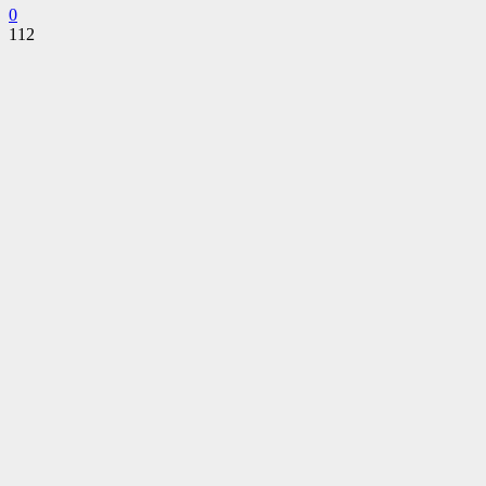
0
112
Facebook
Twitter
Pinterest
WhatsApp