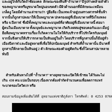
และอยู่ใกล้กับวัดถ้ำชัยมงคล ลักษณะของหินที่“ถ้ำนาคา”มีรูปร่างคล้ายลำตัว
ของพญานาคหรืองูขนาดใหญ่นอนขดตัว มีผิวด้านนอกที่มีลักษณะเหมือน
เกล็ดงู โดยมีตำนานเล่าขานว่า ปู่อือลือ เป็นเทพเจ้าอยู่บนสรวงสวรรค์ชั้นฟ้า
จากนั้นก็ถูกสาปลงมาให้เป็นพญานาค ปกครองอยู่ที่เมืองบาดาลที่บึงโขงหลง
หรือ จ.บึงกาฬ ซึ่งมีทั้งพญานาคและมนุษย์ที่อาศัยอยู่ที่เมืองบาดาลนี้ ต่อมา
ผู้คนในเมืองบาดาล ทั้งมนุษย์และพญานาค เกิดกิเลสสมสู่ชอบคอกันเอง เมื่อปู่
อือลือพญานาคทราบเรื่อง ก็เกิดความโมโหให้กับบริวาร ที่ไปรักใครกับมนุษย์
จากนั้นจึงสาปให้บริวารกลายเป็นหินอยู่ในถ้ำ โดยบริวารที่ถูกสาปนั้นก็มีอยู่ทั่ว
เมืองบึงกาฬ และมีอยู่หลายที่เพื่อให้ปกป้องมนุษย์ สำหรับที่ถ้ำนาคานั้น มีนาคที่
ถูกสาปให้กลายเป็นหินอยู่ 2 ตัว ลักษณะสองตัวอยู่ติดกัน ซึ่งก็โดนสาปมาหลาย
พันปี
สำหรับเดินทางไปที่ “ถ้ำนาคา” ทางอุทยานจะเปิดให้เข้าชม ได้วันละไม่
เกิน 430 คน แบ่งเป็นรอบๆ เนื่องจากต้องจำกัดจำนวนคนเพื่อลดการแพร่
ระบาดของโควิด19 หรือ
สอบถามข้อมูลเพิ่มเติมได้ที่ อุทยานแห่งชาติภูลังกา โทรศัพท์: 0 425