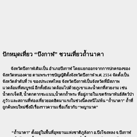
ปักหมุดเที่ยว
“บึงกาฬ” ชวนเที่ยวถ้ำนาคา
จังหวัดบึงกาฬเดิมเป็น อำเภอบึงกาฬ โดยแยกออกจากการปกครองของ
จังหวัดหนองคาย ตามพระราชบัญญัติตั้งจังหวัดบึงกาฬ พ.ศ. 2554 จัดตั้งเป็น
จังหวัดลำดับที่ 76 ของประเทศไทย จังหวัดบึงกาฬเป็นจังหวัดที่มีสภาพ
แวดล้อมที่สมบูรณ์ อีกทั้งยังแวดล้อมไปด้วยภูเขาและน้ำตกที่สวยงาม เช่น
น้ำตกเจ็ดสี, น้ำตกตากชะแนน,น้ำตกถ้ำพระ ที่อยู่ภายในเขตรักษาพันธ์สัตว์ป่า
ภูวัว และสถานที่ท่องเที่ยวยอดฮิตมาแรงในช่วงนี้คงหนีไม่พ้น “ถ้ำนาคา” ถ้ำที่
ถูกค้นพบใหม่ซึ่งมีเรื่องราวความเชื่อเกี่ยวกับ “พญานาค”
“ถ้ำนาคา” ตั้งอยู่ในพื้นที่อุทยานแห่งชาติภูลังกา อ.บึงโขงหลง จ.บึงกาฬ