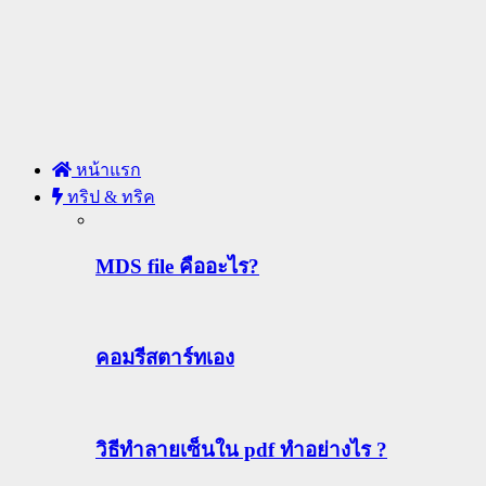
หน้าแรก
ทริป & ทริค
MDS file คืออะไร?
คอมรีสตาร์ทเอง
วิธีทําลายเซ็นใน pdf ทำอย่างไร ?