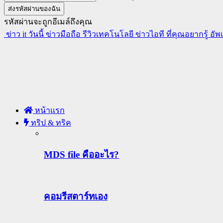
รหัสผ่านจะถูกอีเมล์ถึงคุณ
ข่าว it วันนี้ ข่าวมือถือ รีวิวเทคโนโลยี ข่าวไอที ที่คุณอยากรู้ อั
หน้าแรก
ทริป & ทริค
MDS file คืออะไร?
คอมรีสตาร์ทเอง