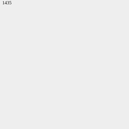
1435
Facebook
Twitter
Pinterest
WhatsApp