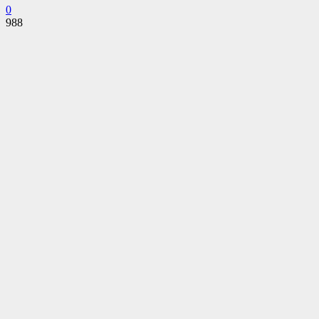
0
988
Facebook
Twitter
Pinterest
WhatsApp