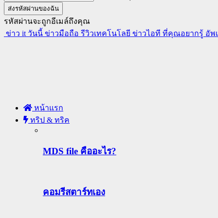
รหัสผ่านจะถูกอีเมล์ถึงคุณ
ข่าว it วันนี้ ข่าวมือถือ รีวิวเทคโนโลยี ข่าวไอที ที่คุณอยากรู้ อั
หน้าแรก
ทริป & ทริค
MDS file คืออะไร?
คอมรีสตาร์ทเอง