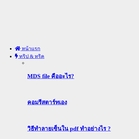
หน้าแรก
ทริป & ทริค
MDS file คืออะไร?
คอมรีสตาร์ทเอง
วิธีทําลายเซ็นใน pdf ทำอย่างไร ?