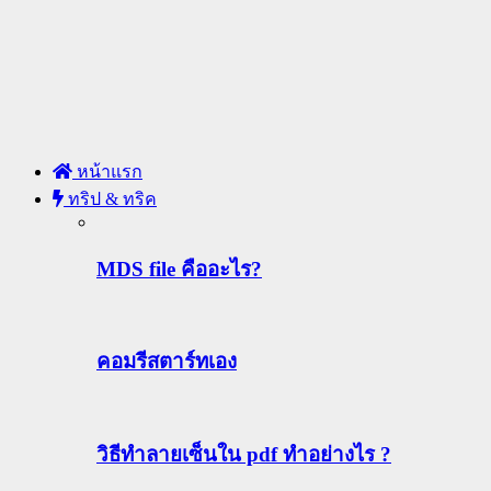
หน้าแรก
ทริป & ทริค
MDS file คืออะไร?
คอมรีสตาร์ทเอง
วิธีทําลายเซ็นใน pdf ทำอย่างไร ?