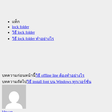
แท็ก
lock folder
วิธี lock folder
วิธี lock folder ทำอย่างไร
บทความก่อนหน้านี้
วิธี offline line ต้องทำอย่างไร
บทความถัดไป
วิธี install font บน Windows ทุกเวอร์ชั่น
khwan