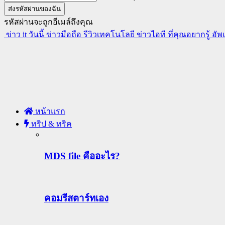
รหัสผ่านจะถูกอีเมล์ถึงคุณ
ข่าว it วันนี้ ข่าวมือถือ รีวิวเทคโนโลยี ข่าวไอที ที่คุณอยากรู้ อั
หน้าแรก
ทริป & ทริค
MDS file คืออะไร?
คอมรีสตาร์ทเอง