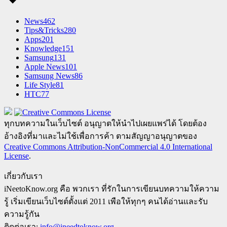
News
462
Tips&Tricks
280
Apps
201
Knowledge
151
Samsung
131
Apple News
101
Samsung News
86
Life Style
81
HTC
77
ทุกบทความในเว็บไซต์ อนุญาตให้นำไปเผยแพร่ได้ โดยต้อง
อ้างอิงที่มาและไม่ใช้เพื่อการค้า ตามสัญญาอนุญาตของ
Creative Commons Attribution-NonCommercial 4.0 International
License
.
เกี่ยวกับเรา
iNeetoKnow.org คือ พวกเรา ที่รักในการเขียนบทความให้ความ
รู้ เริ่มเขียนเว็บไซต์ตั้งแต่ 2011 เพือให้ทุกๆ คนได้อ่านและรับ
ความรู้กัน
ติดต่อเรา:
info@ineedtoknow.org