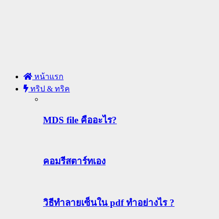
หน้าแรก
ทริป & ทริค
MDS file คืออะไร?
คอมรีสตาร์ทเอง
วิธีทําลายเซ็นใน pdf ทำอย่างไร ?