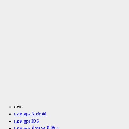
แท็ก
แอพ gps Android
แอพ gps IOS
แอพ gps นําทาง มีเสียง