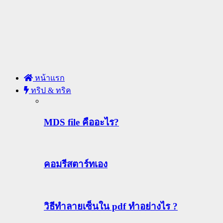
หน้าแรก
ทริป & ทริค
MDS file คืออะไร?
คอมรีสตาร์ทเอง
วิธีทําลายเซ็นใน pdf ทำอย่างไร ?