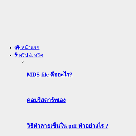
หน้าแรก
ทริป & ทริค
MDS file คืออะไร?
คอมรีสตาร์ทเอง
วิธีทําลายเซ็นใน pdf ทำอย่างไร ?