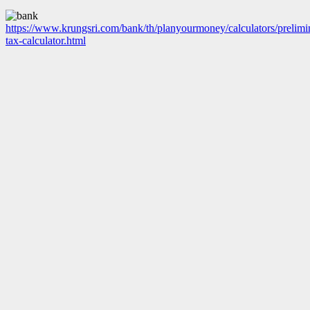
https://www.krungsri.com/bank/th/planyourmoney/calculators/prelimi
tax-calculator.html