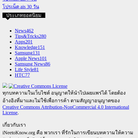
โปรเน็ต ais 30 วัน
ประเภทยอดนิยม
News
462
Tips&Tricks
280
Apps
201
Knowledge
151
Samsung
131
Apple News
101
Samsung News
86
Life Style
81
HTC
77
ทุกบทความในเว็บไซต์ อนุญาตให้นำไปเผยแพร่ได้ โดยต้อง
อ้างอิงที่มาและไม่ใช้เพื่อการค้า ตามสัญญาอนุญาตของ
Creative Commons Attribution-NonCommercial 4.0 International
License
.
เกี่ยวกับเรา
iNeetoKnow.org คือ พวกเรา ที่รักในการเขียนบทความให้ความ