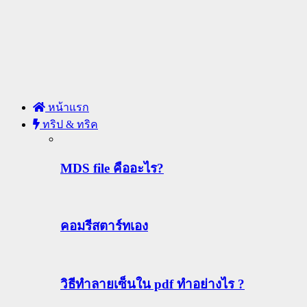
หน้าแรก
ทริป & ทริค
MDS file คืออะไร?
คอมรีสตาร์ทเอง
วิธีทําลายเซ็นใน pdf ทำอย่างไร ?