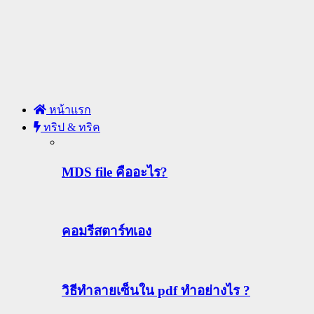
หน้าแรก
ทริป & ทริค
MDS file คืออะไร?
คอมรีสตาร์ทเอง
วิธีทําลายเซ็นใน pdf ทำอย่างไร ?