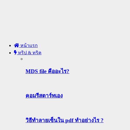
หน้าแรก
ทริป & ทริค
MDS file คืออะไร?
คอมรีสตาร์ทเอง
วิธีทําลายเซ็นใน pdf ทำอย่างไร ?