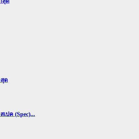
าสุด
าสุด
สเปค (Spec)...