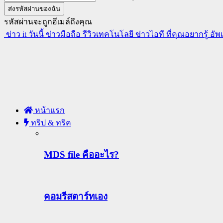
รหัสผ่านจะถูกอีเมล์ถึงคุณ
ข่าว it วันนี้ ข่าวมือถือ รีวิวเทคโนโลยี ข่าวไอที ที่คุณอยากรู้ อั
หน้าแรก
ทริป & ทริค
MDS file คืออะไร?
คอมรีสตาร์ทเอง