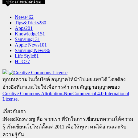
ประเภทยอดนิยม
News
462
Tips&Tricks
280
Apps
201
Knowledge
151
Samsung
131
Apple News
101
Samsung News
86
Life Style
81
HTC
77
ทุกบทความในเว็บไซต์ อนุญาตให้นำไปเผยแพร่ได้ โดยต้อง
อ้างอิงที่มาและไม่ใช้เพื่อการค้า ตามสัญญาอนุญาตของ
Creative Commons Attribution-NonCommercial 4.0 International
License
.
เกี่ยวกับเรา
iNeetoKnow.org คือ พวกเรา ที่รักในการเขียนบทความให้ความ
รู้ เริ่มเขียนเว็บไซต์ตั้งแต่ 2011 เพือให้ทุกๆ คนได้อ่านและรับ
ความรู้กัน