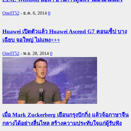
OneIT52
-
ธ.ค. 6, 2014
0
Huawei เปิดตัวแล้ว Huawei Ascend G7 คอนเซ็ป บาง
เฉียบ จอใหญ่ ไม่แพง+++
OneIT52
-
พ.ย. 28, 2014
0
เมื่อ Mark Zuckerberg เยือนกรุงปักกิ่ง แล้วจ้อภาษาจีน
กลางได้อย่างลื่นไหล สร้างความประทับใจแก่ผู้รับฟัง