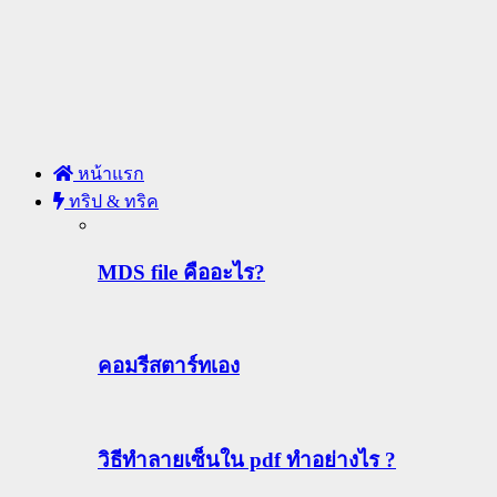
หน้าแรก
ทริป & ทริค
MDS file คืออะไร?
คอมรีสตาร์ทเอง
วิธีทําลายเซ็นใน pdf ทำอย่างไร ?