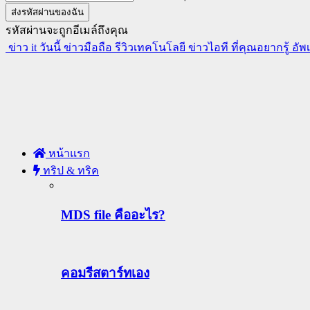
รหัสผ่านจะถูกอีเมล์ถึงคุณ
ข่าว it วันนี้ ข่าวมือถือ รีวิวเทคโนโลยี ข่าวไอที ที่คุณอยากรู้ อั
หน้าแรก
ทริป & ทริค
MDS file คืออะไร?
คอมรีสตาร์ทเอง