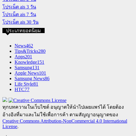
โปรเน็ต ais 3 วัน
โปรเน็ต ais 7 วัน
โปรเน็ต ais 30 วัน
ประเภทยอดนิยม
News
462
Tips&Tricks
280
Apps
201
Knowledge
151
Samsung
131
Apple News
101
Samsung News
86
Life Style
81
HTC
77
ทุกบทความในเว็บไซต์ อนุญาตให้นำไปเผยแพร่ได้ โดยต้อง
อ้างอิงที่มาและไม่ใช้เพื่อการค้า ตามสัญญาอนุญาตของ
Creative Commons Attribution-NonCommercial 4.0 International
License
.