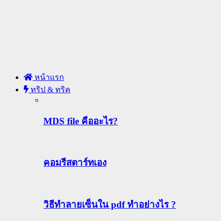
หน้าแรก
ทริป & ทริค
MDS file คืออะไร?
คอมรีสตาร์ทเอง
วิธีทําลายเซ็นใน pdf ทำอย่างไร ?