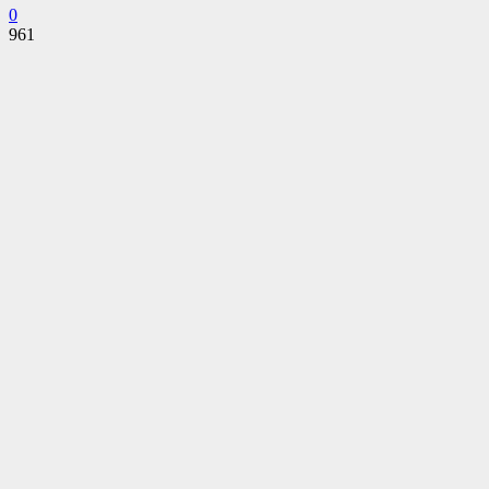
0
961
Facebook
Twitter
Pinterest
WhatsApp