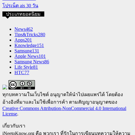
โปรเน็ต ais 30 วัน
ประเภทยอดนิยม
News
462
Tips&Tricks
280
Apps
201
Knowledge
151
Samsung
131
Apple News
101
Samsung News
86
Life Style
81
HTC
77
ทุกบทความในเว็บไซต์ อนุญาตให้นำไปเผยแพร่ได้ โดยต้อง
อ้างอิงที่มาและไม่ใช้เพื่อการค้า ตามสัญญาอนุญาตของ
Creative Commons Attribution-NonCommercial 4.0 International
License
.
เกี่ยวกับเรา
iNeetoKnow.org คือ พวกเรา ที่รักในการเขียนบทความให้ความ