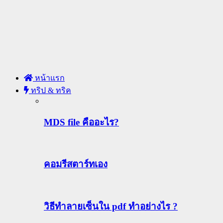
หน้าแรก
ทริป & ทริค
MDS file คืออะไร?
คอมรีสตาร์ทเอง
วิธีทําลายเซ็นใน pdf ทำอย่างไร ?