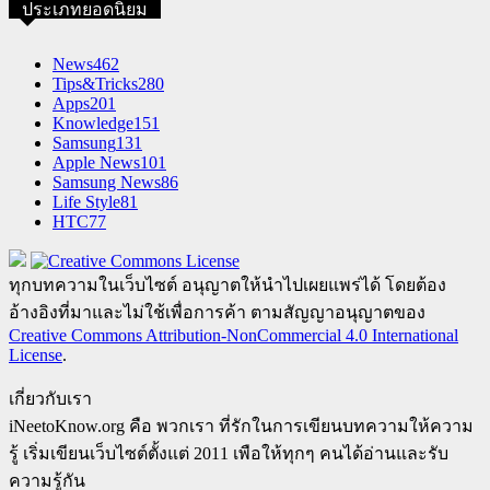
ประเภทยอดนิยม
News
462
Tips&Tricks
280
Apps
201
Knowledge
151
Samsung
131
Apple News
101
Samsung News
86
Life Style
81
HTC
77
ทุกบทความในเว็บไซต์ อนุญาตให้นำไปเผยแพร่ได้ โดยต้อง
อ้างอิงที่มาและไม่ใช้เพื่อการค้า ตามสัญญาอนุญาตของ
Creative Commons Attribution-NonCommercial 4.0 International
License
.
เกี่ยวกับเรา
iNeetoKnow.org คือ พวกเรา ที่รักในการเขียนบทความให้ความ
รู้ เริ่มเขียนเว็บไซต์ตั้งแต่ 2011 เพือให้ทุกๆ คนได้อ่านและรับ
ความรู้กัน