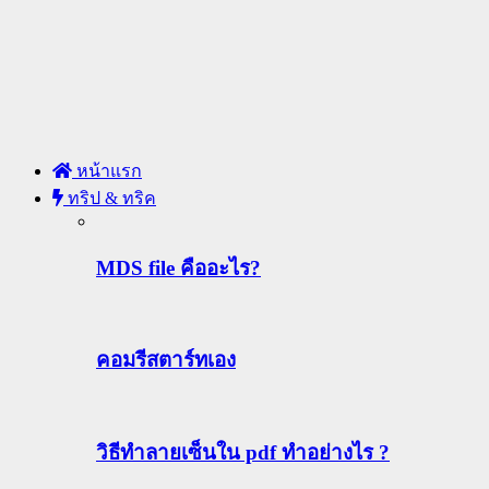
หน้าแรก
ทริป & ทริค
MDS file คืออะไร?
คอมรีสตาร์ทเอง
วิธีทําลายเซ็นใน pdf ทำอย่างไร ?