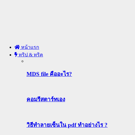
หน้าแรก
ทริป & ทริค
MDS file คืออะไร?
คอมรีสตาร์ทเอง
วิธีทําลายเซ็นใน pdf ทำอย่างไร ?