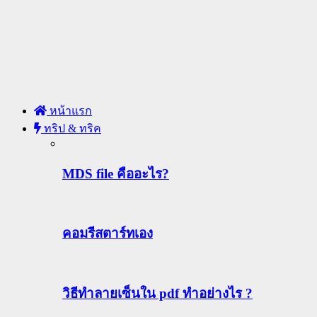
หน้าแรก
ทริป & ทริค
MDS file คืออะไร?
คอมรีสตาร์ทเอง
วิธีทําลายเซ็นใน pdf ทำอย่างไร ?