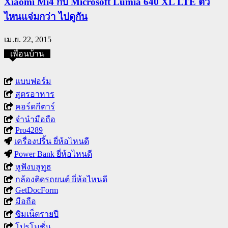
Xiaomi Mi4 กับ Microsoft Lumia 640 XL LTE ตัว
ไหนแจ่มกว่า ไปดูกัน
เม.ย. 22, 2015
เพื่อนบ้าน
แบบฟอร์ม
สูตรอาหาร
คอร์ดกีตาร์
จำนำมือถือ
Pro4289
เครื่องปริ้น ยี่ห้อไหนดี
Power Bank ยี่ห้อไหนดี
หูฟังบลูทูธ
กล้องติดรถยนต์ ยี่ห้อไหนดี
GetDocForm
มือถือ
ซิมเน็ตรายปี
โปรโมชั่น