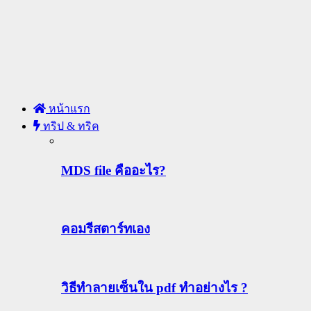
หน้าแรก
ทริป & ทริค
MDS file คืออะไร?
คอมรีสตาร์ทเอง
วิธีทําลายเซ็นใน pdf ทำอย่างไร ?