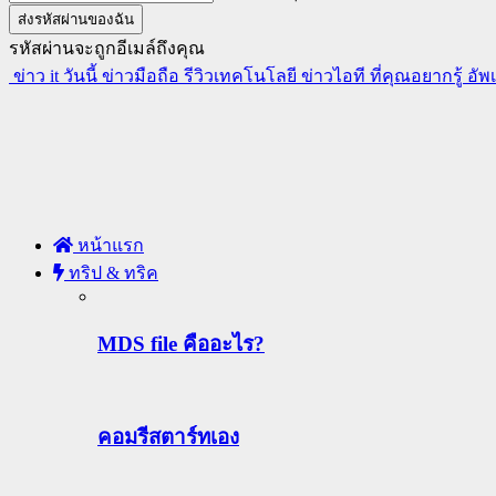
รหัสผ่านจะถูกอีเมล์ถึงคุณ
ข่าว it วันนี้ ข่าวมือถือ รีวิวเทคโนโลยี ข่าวไอที ที่คุณอยากรู้ อั
หน้าแรก
ทริป & ทริค
MDS file คืออะไร?
คอมรีสตาร์ทเอง