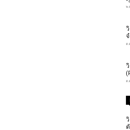
พ.
ว
จ
ต.
ว
(
ต.
ว
ต