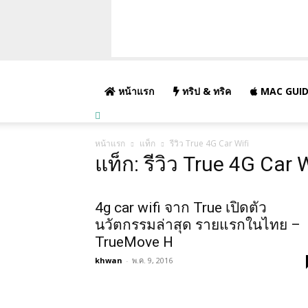
หน้าแรก
ทริป & ทริค
MAC GUID
หน้าแรก
แท็ก
รีวิว True 4G Car Wifi
แท็ก: รีวิว True 4G Car W
4g car wifi จาก True เปิดตัว
นวัตกรรมล่าสุด รายแรกในไทย –
TrueMove H
khwan
-
พ.ค. 9, 2016