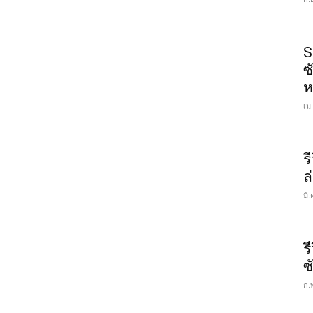
S
ซ
ห
เม
ร
ล
มี.
ร
ซ
ก.