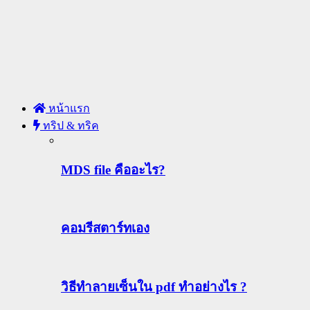
หน้าแรก
ทริป & ทริค
MDS file คืออะไร?
คอมรีสตาร์ทเอง
วิธีทําลายเซ็นใน pdf ทำอย่างไร ?