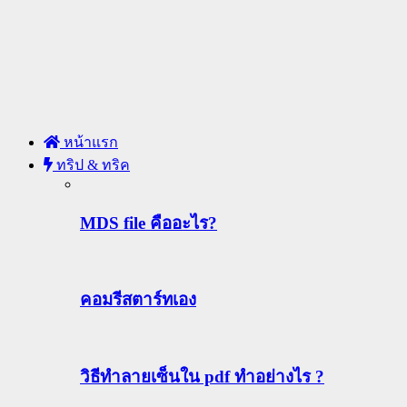
หน้าแรก
ทริป & ทริค
MDS file คืออะไร?
คอมรีสตาร์ทเอง
วิธีทําลายเซ็นใน pdf ทำอย่างไร ?