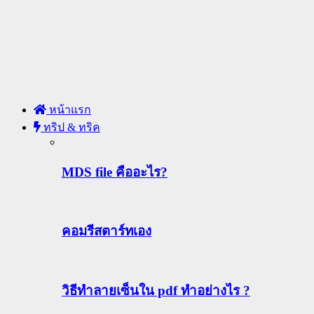
หน้าแรก
ทริป & ทริค
MDS file คืออะไร?
คอมรีสตาร์ทเอง
วิธีทําลายเซ็นใน pdf ทำอย่างไร ?